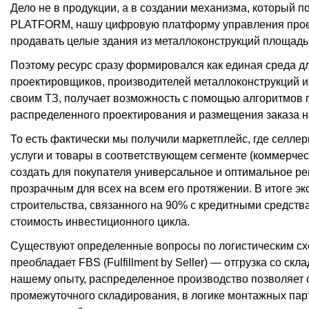
Дело не в продукции, а в создании механизма, который 
PLATFORM, нашу цифровую платформу управления проек
продавать целые здания из металлоконструкций площадь
Поэтому ресурс сразу формировался как единая среда дл
проектировщиков, производителей металлоконструкций и 
своим ТЗ, получает возможность с помощью алгоритмов 
распределенного проектирования и размещения заказа н
То есть фактически мы получили маркетплейс, где селле
услуги и товары в соответствующем сегменте (коммерче
создать для покупателя универсальное и оптимальное ре
прозрачным для всех на всем его протяжении. В итоге э
строительства, связанного на 90% с кредитными средств
стоимость инвестиционного цикла.
Существуют определенные вопросы по логистическим с
преобладает FBS (Fulfillment by Seller) — отгрузка со с
нашему опыту, распределенное производство позволяет ос
промежуточного складирования, в логике монтажных парт