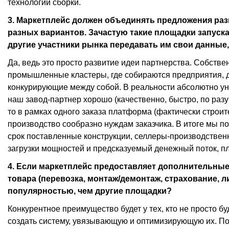
технологии сборки.
3. Маркетплейс должен объединять предложения раз
разных вариантов. Зачастую такие площадки запус
другие участники рынка передавать им свои данные
Да, ведь это просто развитие идеи партнерства. Собстве
промышленные кластеры, где собираются предприятия, 
конкурирующие между собой. В реальности абсолютно ун
наш завод-партнер хорошо (качественно, быстро, по разу
то в рамках одного заказа платформа (фактически строи
производство сообразно нуждам заказчика. В итоге мы по
срок поставленные конструкции, селлеры-производстве
загрузки мощностей и предсказуемый денежный поток, п
4. Если маркетплейс предоставляет дополнительны
товара (перевозка, монтаж/демонтаж, страхование, л
популярностью, чем другие площадки?
Конкурентное преимущество будет у тех, кто не просто буд
создать систему, увязывающую и оптимизирующую их. Пос