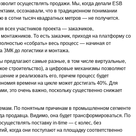
позволит осуществлять продажи. Мы, когда делали ESB
тами, осознавали, что в традиционном понимании
ю в сотни тысяч квадратных метров — не получится.
я всех участников проекта — заказчиков,
монтажников. То есть заказчик, приходя на платформу со
полностью «собрать» весь процесс — начиная от
а ЗМК до логистики и монтажа.
ры предлагают самые разные, в том числе виртуальные,
ское строительство), а цифровые механизмы позволяют
шение и реализовать его, причем процесс будет
кономия времени на цикле может достигать 40%. Для
ами, это очень важно, поскольку существенно снижает
хемам. По понятным причинам в промышленном сегменте
клада продавца. Видимо, она будет трансформироваться. По
уществлять поставку in-time — с колес, без
ий, когда они поступают на площадку соответственно