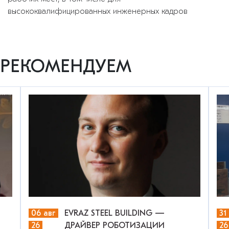
высококвалифицированных инженерных кадров
РЕКОМЕНДУЕМ
06 авг
EVRAZ STEEL BUILDING —
31
26
ДРАЙВЕР РОБОТИЗАЦИИ
26