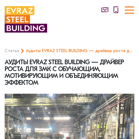
Статьи
Аудиты EVRAZ STEEL BUILDING — драйвер роста для ЗМК с обучающим, мотивирующим и объединяющим эффектом
АУДИТЫ EVRAZ STEEL BUILDING — ДРАЙВЕР
РОСТА ДЛЯ ЗМК С ОБУЧАЮЩИМ,
МОТИВИРУЮЩИМ И ОБЪЕДИНЯЮЩИМ
ЭФФЕКТОМ