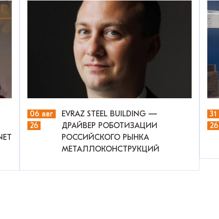
06 авг
EVRAZ STEEL BUILDING —
31
26
ДРАЙВЕР РОБОТИЗАЦИИ
26
NET
РОССИЙСКОГО РЫНКА
МЕТАЛЛОКОНСТРУКЦИЙ