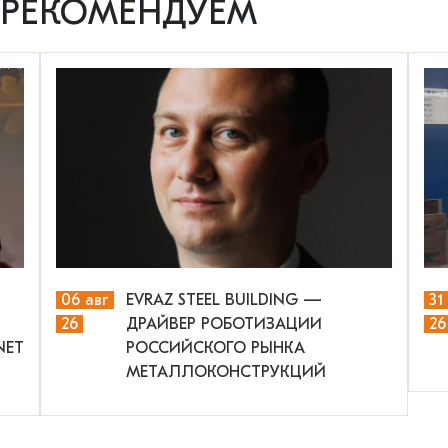
РЕКОМЕНДУЕМ
06 авг
EVRAZ STEEL BUILDING —
31
26
ДРАЙВЕР РОБОТИЗАЦИИ
26
NET
РОССИЙСКОГО РЫНКА
МЕТАЛЛОКОНСТРУКЦИЙ