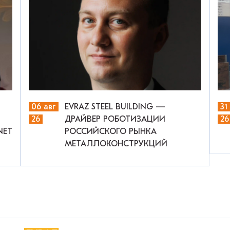
06 авг
EVRAZ STEEL BUILDING —
31
26
ДРАЙВЕР РОБОТИЗАЦИИ
26
NET
РОССИЙСКОГО РЫНКА
МЕТАЛЛОКОНСТРУКЦИЙ