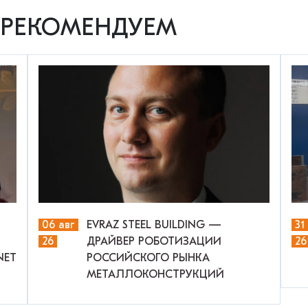
РЕКОМЕНДУЕМ
06 авг
EVRAZ STEEL BUILDING —
31
26
ДРАЙВЕР РОБОТИЗАЦИИ
26
NET
РОССИЙСКОГО РЫНКА
МЕТАЛЛОКОНСТРУКЦИЙ