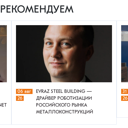
РЕКОМЕНДУЕМ
06 авг
EVRAZ STEEL BUILDING —
31
26
ДРАЙВЕР РОБОТИЗАЦИИ
26
NET
РОССИЙСКОГО РЫНКА
МЕТАЛЛОКОНСТРУКЦИЙ