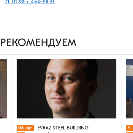
211012895_456239081
РЕКОМЕНДУЕМ
06 авг
EVRAZ STEEL BUILDING —
31